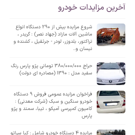
آخرین مزایدات خودرو
شروع مزایده بیش از 290 دستگاه انواع
ماشین آلات مازاد (جهاد نصر) : گریدر ،
تراکتور، بلدوزر، لودر - جرثقیل ، کشنده و
نیسان و..
حراج 380/000/000 تومانی پژو پارس رنگ
سفید مدل : 1390 (مصادره ای دولت)
فراخوان مزایده عمومی فروش 9 دستگاه
خودرو سنگین و سبک (شرکت معدنی) :
کامیون کمپرسی آمیکو ، تیبا، سمند و پژو
پارس
مزایده 4 دستگاه خودرو شامل : کیا سراتو