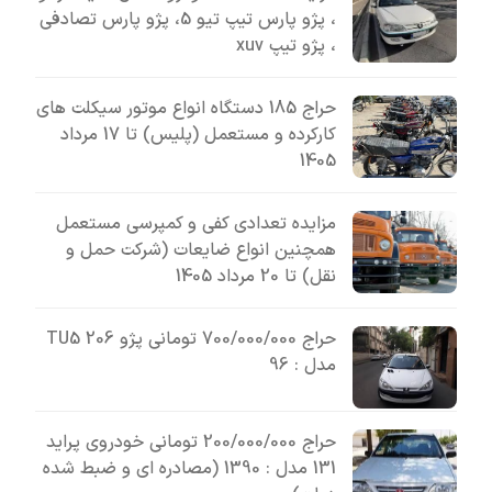
، پژو پارس تیپ تیو 5، پژو پارس تصادفی
، پژو تیپ xuv
حراج 185 دستگاه انواع موتور سیکلت های
کارکرده و مستعمل (پلیس) تا 17 مرداد
1405
مزایده تعدادی کفی و کمپرسی مستعمل
همچنین انواع ضایعات (شرکت حمل و
نقل) تا 20 مرداد 1405
حراج 700/000/000 تومانی پژو 206 TU5
مدل : 96
حراج 200/000/000 تومانی خودروی پراید
131 مدل : 1390 (مصادره ای و ضبط شده