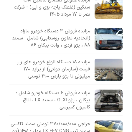
مزایده عمومی تعدادی ماشین آلات
سنگین (غلطک پاچه بزی و آبی) - شرکت
نصر تا 17 مرداد 1405
مزایده فروش 3 دستگاه خودرو مازاد
(اتحادیه تعاون روستایی) شامل : سمند
88 ، پژو آردی ، وانت پیکان 86
مزایده 18 دستگاه انواع خودرو های زیر
قیمت (سازمان دولتی) از پراید 170
میلیونی تا پژو پارس 400 تومنی
مزایده فروش 6 دستگاه خودرو شامل :
پیکان ، پژو GLXI ، سمند LX ، اتاق
کامیون کمپرسی
حراجی 370/000/000 تومنی سمند تاکسی
سمند تیپ LX EF7 CNG مدل : 1401 (دو