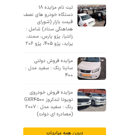
ثبت نام مزایده 18
دستگاه خودرو های نصف
قیمت بازار (شورای
هماهنگی ستاد) شامل :
زانتیا، پژو پارس، سمند،
پراید، پژو 405، پژو 206
مزایده فروش دولتی
ساینا رنگ : سفید مدل :
400
مزایده فروش خودروی
تویوتا لندکروز GXR4500
رنگ : سفید مدل : 2007
(مصادره ای دولت)
دیدن همه مزایدات