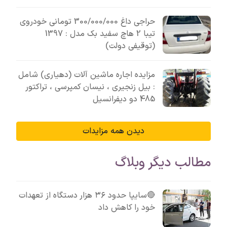
حراجی داغ 300/000/000 تومانی خودروی
تیبا 2 هاچ سفید بک مدل : 1397
(توقیفی دولت)
مزایده اجاره ماشین آلات (دهیاری) شامل
: بیل زنجیری ، نیسان کمپرسی ، تراکتور
485 دو دیفرانسیل
دیدن همه مزایدات
مطالب دیگر وبلاگ
🔴سایپا حدود ۳۶ هزار دستگاه از تعهدات
خود را کاهش داد