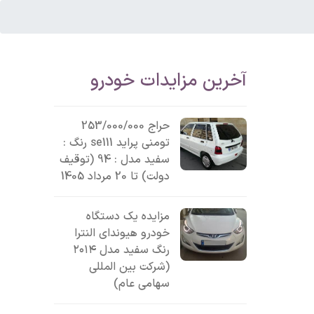
آخرین مزایدات خودرو
حراج 253/000/000
تومنی پراید se111 رنگ :
سفید مدل : 94 (توقیف
دولت) تا 20 مرداد 1405
مزایده یک دستگاه
خودرو هیوندای النترا
رنگ سفید مدل ۲۰۱۴
(شرکت بین المللی
سهامی عام)