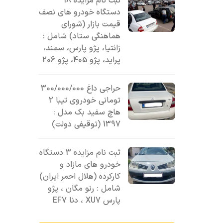
ثبت نام مزایده 18
دستگاه خودرو های نصف
قیمت بازار (شورای
هماهنگی ستاد) شامل :
زانتیا، پژو پارس، سمند،
پراید، پژو 405، پژو 206
حراجی داغ 300/000/000
تومانی خودروی تیبا 2
هاچ سفید بک مدل :
1397 (توقیفی دولت)
ثبت نام مزایده 3 دستگاه
خودرو های مازاد و
کارکرده (هلال احمر ایران)
شامل : رنو مگان ، پژو
پارس XU7 ، دنا EF7