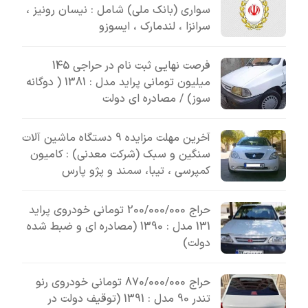
سواری (بانک ملی) شامل : نیسان رونیز ،
سرانزا ، لندمارک ، ایسوزو
فرصت نهایی ثبت نام در حراجی 145
میلیون تومانی پراید مدل : 1381 ( دوگانه
سوز) / مصادره ای دولت
آخرین مهلت مزایده 9 دستگاه ماشین آلات
سنگین و سبک (شرکت معدنی) : کامیون
کمپرسی ، تیبا، سمند و پژو پارس
حراج 200/000/000 تومانی خودروی پراید
131 مدل : 1390 (مصادره ای و ضبط شده
دولت)
حراج 870/000/000 تومانی خودروی رنو
تندر 90 مدل : 1391 (توقیف دولت در