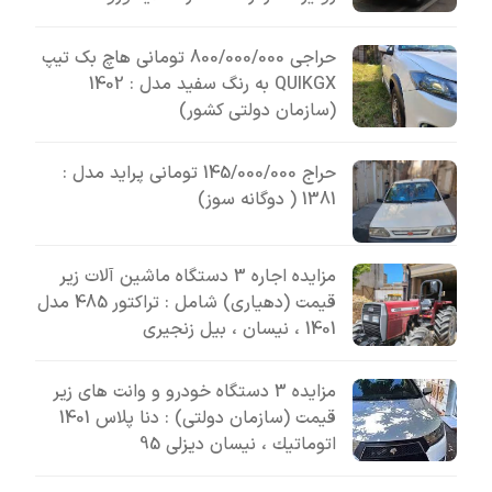
حراجی 800/000/000 تومانی ھاچ بک تیپ
QUIKGX به رنگ سفید مدل : 1402
(سازمان دولتی کشور)
حراج 145/000/000 تومانی پراید مدل :
1381 ( دوگانه سوز)
مزایده اجاره 3 دستگاه ماشین آلات زیر
قیمت (دهیاری) شامل : تراکتور 485 مدل
1401 ، نیسان ، بیل زنجیری
مزایده 3 دستگاه خودرو و وانت های زیر
قیمت (سازمان دولتی) : دنا پلاس 1401
اتوماتيك ، نیسان دیزلی 95