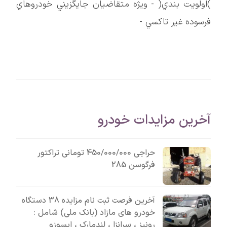
)اولويت بندي( - ويژه متقاضيان جايگزيني خودروهاي
فرسوده غير تاكسي -
آخرین مزایدات خودرو
حراجی 450/000/000 تومانی تراکتور
فرگوسن 285
آخرین فرصت ثبت نام مزایده 38 دستگاه
خودرو های مازاد (بانک ملی) شامل :
رونیز ، سرانزا ، لندمارک ، ایسوزو