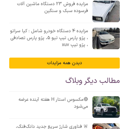
مزایده فروش 23 دستگاه ماشین آلات
فرسوده سبک و سنگین
مزایده 4 دستگاه خودرو شامل : کیا سراتو
، پژو پارس تیپ تیو 5، پژو پارس تصادفی
، پژو تیپ xuv
دیدن همه مزایدات
مطالب دیگر وبلاگ
🔴مکسوس استار H هفته آینده عرضه
می‌شود
🚨 فناوری شارژ سریع جدید دانگ‌فنگ،