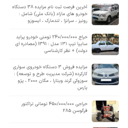
آخرین فرصت ثبت نام مزایده 38 دستگاه
خودرو های مازاد (بانک ملی) شامل :
رونیز ، سرانزا ، لندمارک ، ایسوزو
حراج 240/000/000 تومنی خودرو پراید
سایپا تیپ ۱۳۱ مدل : 1391 (مصادره ای
دولت) + نظر کارشناسی
مزایده فروش 3 دستگاه خودروی سواری
کارکرده (شرکت مدیریت طرح و توسعه) :
سوزوکی گرند ویتارا ، مگان 2000 ، پژو
پارس
حراجی 450/000/000 تومانی تراکتور
فرگوسن 285