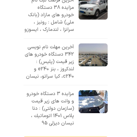
آخرین فرصت ثبت نام
مزایده 38 دستگاه
خودرو های مازاد (بانک
ملی) شامل : رونیز ،
سرانزا ، لندمارک ، ایسوزو
آخرین مهلت نام نویسی
342 دستگاه خودرو های
زیر قیمت (پلیس) :
لندکروز ، بنز e240 و
c240، کیا سراتو، نیسان
مزایده 3 دستگاه خودرو
و وانت های زیر قیمت
(سازمان دولتی) : دنا
پلاس 1401 اتوماتيك ،
نیسان دیزلی 95