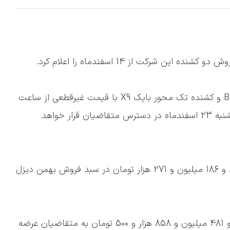
 شرکت از 14 اسفندماه را اعلام کرد.
🔹طرح پیش فروش دو کشنده تک محور امپاور BD500 و کشنده تک محور بایک X9 با قیمت غیرقطعی از ساعت
10 صبح سه شنبه 14 اسفندماه تا ساعت 12 ظهر پنجشنبه 23 اسفندماه در دسترس متقاضیان قرار خواهد
🔹کشنده تک محور امپاور BD500 با قیمت 3 میلیارد و 186 میلیون و 271 هزار تومان در سبد فروش بهمن دیزل
🔹کشنده تک محور بایک X9 نیز با قیمت 3 میلیارد و 481 میلیون و 858 هزار و 500 تومان به متقاضیان عرضه