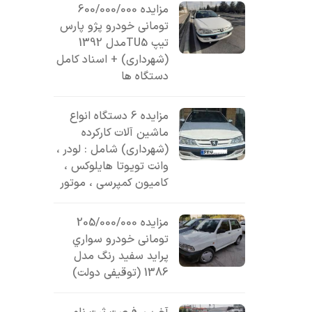
مزایده 600/000/000
تومانی خودرو پژو پارس
تیپ TU5مدل 1392
(شهرداری) + اسناد کامل
دستگاه ها
مزایده 6 دستگاه انواع
ماشین آلات کارکرده
(شهرداری) شامل : لودر ،
وانت تویوتا هایلوکس ،
کامیون کمپرسی ، موتور
مزایده 205/000/000
تومانی خودرو سواري
پرايد سفيد رنگ مدل
1386 (توقیفی دولت)