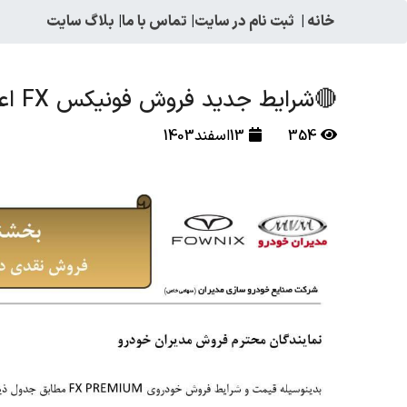
خانه
|
ثبت نام در سایت
|
تماس با ما
|
بلاگ سایت
🔴شرایط جدید فروش فونیکس FX اعلام شد
354
13اسفند1403