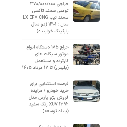
حراجی 370/000/000
تومنی سمند تاکسی
سمند تیپ LX EF7 CNG
مدل : 1401 (دو سال
پارکینگ خوابیده)
حراج 185 دستگاه انواع
موتور سیکلت های
کارکرده و مستعمل
(پلیس) تا 17 مرداد 1405
فرصت استثنایی برای
خرید خودرو / مزایده
فروش پژو پارس مدل
1392 XUV رنگ سفید
(بنیاد توسعه)