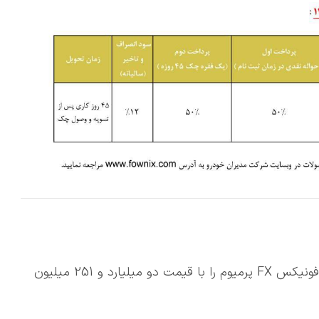
🔹شرکت مدیران خودرو شرایط فروش نقدی خودروی فونیکس FX پرمیوم را با قیمت دو میلیارد و 251 میلیون