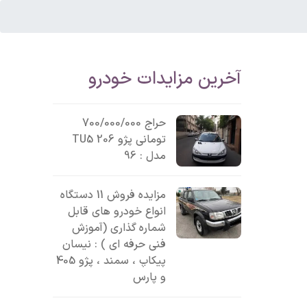
آخرین مزایدات خودرو
حراج 700/000/000
تومانی پژو 206 TU5
مدل : 96
مزایده فروش 11 دستگاه
انواع خودرو های قابل
شماره گذاری (آموزش
فنی حرفه ای ) : نیسان
پیکاپ ، سمند ، پژو 405
و پارس