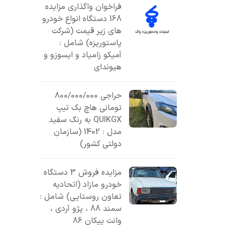
فراخوان واگذاری مزایده
168 دستگاه انواع خودرو
های زیر قیمت (شرکت
پاستوریزه) شامل :
آمیکو زامیاد و ایسوزو و
هیوندای
حراجی 800/000/000
تومانی ھاچ بک تیپ
QUIKGX به رنگ سفید
مدل : 1402 (سازمان
دولتی کشور)
مزایده فروش 3 دستگاه
خودرو مازاد (اتحادیه
تعاون روستایی) شامل :
سمند 88 ، پژو آردی ،
وانت پیکان 86