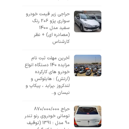
حراجی زیر قیمت خودرو
سواری پژو 206 رنگ
سفید مدل 1400
(مصادره ای) + نظر
کارشناس
آخرین مهلت ثبت نام
مزایده 140 دستگاه انواع
خودرو های کارکرده
(ارتش) : هایلوکس و
لندکروز ،پراید ، پیکاپ و
نیسان و..
حراج 870/000/000
تومانی خودروی رنو تندر
90 مدل : 1391 (توقیف