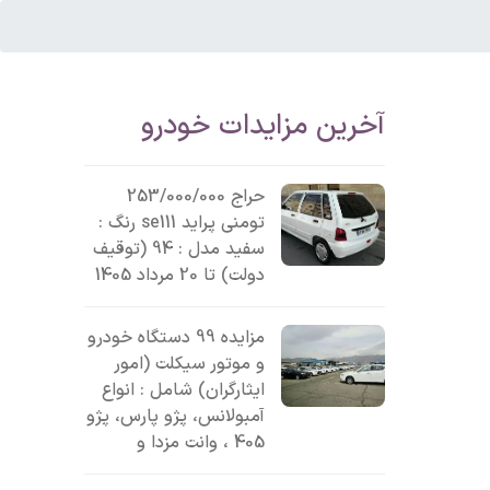
آخرین مزایدات خودرو
حراج 253/000/000
تومنی پراید se111 رنگ :
سفید مدل : 94 (توقیف
دولت) تا 20 مرداد 1405
مزایده 99 دستگاه خودرو
و موتور سیکلت (امور
ایثارگران) شامل : انواع
آمبولانس، پژو پارس، پژو
405 ، وانت مزدا و