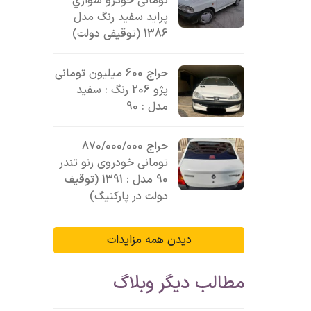
تومانی خودرو سواري
پرايد سفيد رنگ مدل
1386 (توقیفی دولت)
حراج 600 میلیون تومانی
پژو 206 رنگ : سفید
مدل : 90
حراج 870/000/000
تومانی خودروی رنو تندر
90 مدل : 1391 (توقیف
دولت در پارکنیگ)
دیدن همه مزایدات
مطالب دیگر وبلاگ