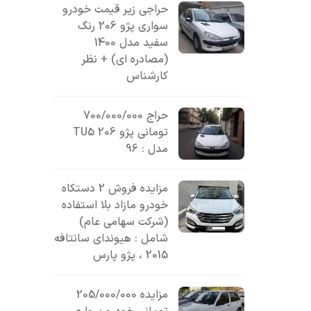
حراجی زیر قیمت خودرو
سواری پژو 206 رنگ
سفید مدل 1400
(مصادره ای) + نظر
کارشناس
حراج 700/000/000
تومانی پژو 206 TU5
مدل : 96
مزایده فروش 2 دستکاه
خودرو مازاد بلا استفاده
(شرکت سهامی عام)
شامل : هیوندای سانتافه
2015 ، پژو پارس
مزایده 205/000/000