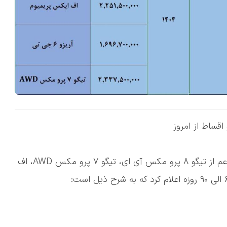
ساط از امروز
🔹 برند فونیکس برنامه فروش چهار محصول خودم اعم از تیگو ۸ پرو مکس آی ای، تیگو ۷ پرو مکس AWD، اف