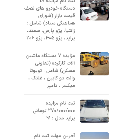
ثبت نام مزایده 18
دستگاه خودرو های نصف
قیمت بازار (شورای
هماهنگی ستاد) شامل :
زانتیا، پژو پارس، سمند،
پراید، پژو 405، پژو 206
مزایده 7 دستگاه ماشین
آلات کارکرده (تعاونی
مسکن) شامل : تویوتا
وانت دو کابین ، غلتک ،
میکسر ، دامپر
ثبت نام مزایده
270/000/000 تومانی
پراید مدل : 91
آخرین مهلت ثبت نام