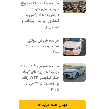
مزایده 140 دستگاه انواع
خودرو های کارکرده
(ارتش) : هایلوکس و
لندکروز ،پراید ، پیکاپ و
نیسان و..
مزایده فروش دولتی
ساینا رنگ : سفید مدل :
400
مزایده عمومی 6 دستگاه
تویوتا هیبریدهای کرولا
صفر کیلومتر 2023 (نقد
و اقساط) تا 19 مرداد
1405
دیدن همه مزایدات