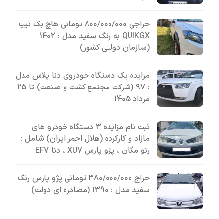
حراجی 800/000/000 تومانی ھاچ بک تیپ
QUIKGX به رنگ سفید مدل : 1402
(سازمان دولتی کشور)
مزایده یک دستگاه خودروی دنا پلاس مدل
: 97 (شرکت مجتمع کشت و صنعت) تا 25
مرداد 1405
ثبت نام مزایده 3 دستگاه خودرو های
مازاد و کارکرده (هلال احمر ایران) شامل :
رنو مگان ، پژو پارس XU7 ، دنا EF7
حراج 380/000/000 تومانی پژو پارس رنگ
سفید مدل : 1390 (مصادره ای دولت)