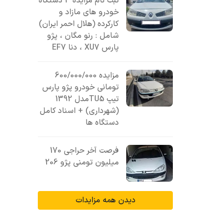
ثبت نام مزایده 3 دستگاه
خودرو های مازاد و
کارکرده (هلال احمر ایران)
شامل : رنو مگان ، پژو
پارس XU7 ، دنا EF7
مزایده 600/000/000
تومانی خودرو پژو پارس
تیپ TU5مدل 1392
(شهرداری) + اسناد کامل
دستگاه ها
فرصت آخر حراجی 170
میلیون تومنی پژو 206
دیدن همه مزایدات