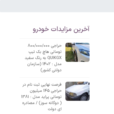
آخرین مزایدات خودرو
حراجی 800/000/000
تومانی ھاچ بک تیپ
QUIKGX به رنگ سفید
مدل : 1402 (سازمان
دولتی کشور)
فرصت نهایی ثبت نام در
حراجی 145 میلیون
تومانی پراید مدل : 1381
( دوگانه سوز) / مصادره
ای دولت