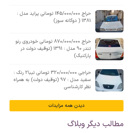
حراج 145/000/000 تومانی پراید مدل :
1381 ( دوگانه سوز)
حراج 870/000/000 تومانی خودروی رنو
تندر 90 مدل : 1391 (توقیف دولت در
پارکنیگ)
حراجی 320/000/000 تومانی تیبا2 رنگ :
سفید مدل : 97 (توقیف دولت) به همراه
نظر کارشناسی
دیدن همه مزایدات
مطالب دیگر وبلاگ