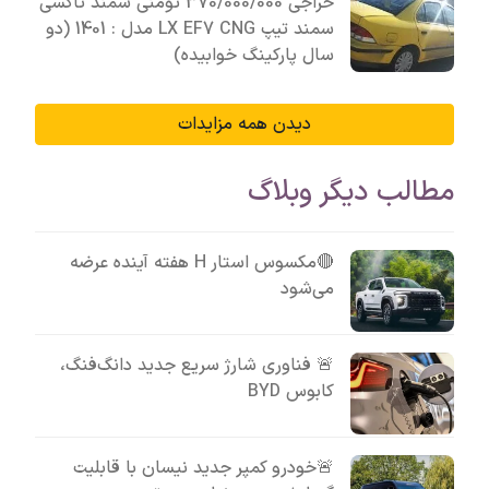
حراجی 370/000/000 تومنی سمند تاکسی
سمند تیپ LX EF7 CNG مدل : 1401 (دو
سال پارکینگ خوابیده)
دیدن همه مزایدات
مطالب دیگر وبلاگ
🔴مکسوس استار H هفته آینده عرضه
می‌شود
🚨 فناوری شارژ سریع جدید دانگ‌فنگ،
کابوس BYD
🚨خودرو کمپر جدید نیسان با قابلیت