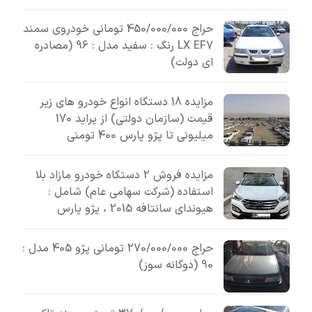
حراج 450/000/000 تومانی خودروی سمند
LX EF7 رنگ : سفید مدل : 96 (مصادره
ای دولت)
مزایده 18 دستگاه انواع خودرو های زیر
قیمت (سازمان دولتی) از پراید 170
میلیونی تا پژو پارس 400 تومنی
مزایده فروش 2 دستکاه خودرو مازاد بلا
استفاده (شرکت سهامی عام) شامل :
هیوندای سانتافه 2015 ، پژو پارس
حراج 270/000/000 تومانی پژو 405 مدل :
90 (دوگانه سوز)