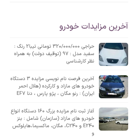
آخرین مزایدات خودرو
حراجی 320/000/000 تومانی تیبا2 رنگ :
سفید مدل : 97 (توقیف دولت) به همراه
نظر کارشناسی
آخرین فرصت نام نویسی مزایده 3 دستگاه
خودرو های مازاد و کارکرده (هلال احمر
ایران) : رنو مگان ، پژو پارس ، دنا EF7
آغاز ثبت نام مزایده بزرگ 160 دستگاه انواع
خودرو های مازاد (سازمان) شامل : بنز
E240 و C240، مگان، ماکسیما،هایلوکس
و