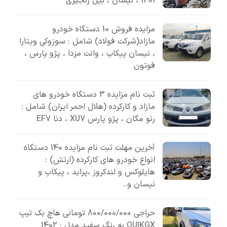
1401 ، نیسان ، بیل زنجیری
مزایده فروش 10 دستگاه خودرو
مازاد(شرکت فولاد) شامل : سوزوکی ویتارا
، نیسان پیکاپ ، وانت مزدا ، پژو پارس ،
فوتون
ثبت نام مزایده 3 دستگاه خودرو های
مازاد و کارکرده (هلال احمر ایران) شامل :
رنو مگان ، پژو پارس XU7 ، دنا EF7
آخرین مهلت ثبت نام مزایده 140 دستگاه
انواع خودرو های کارکرده (ارتش) :
هایلوکس و لندکروز ،پراید ، پیکاپ و
نیسان و..
حراجی 800/000/000 تومانی ھاچ بک تیپ
QUIKGX به رنگ سفید مدل : 1402