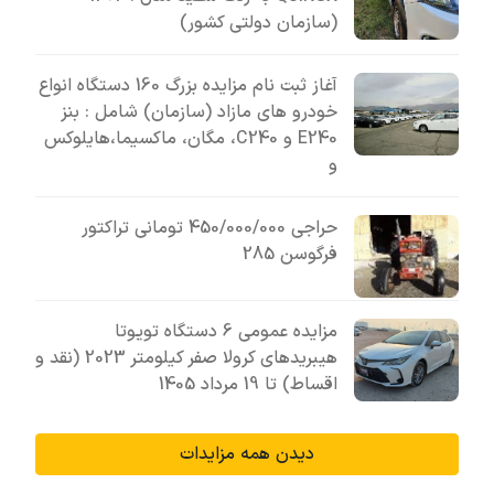
(سازمان دولتی کشور)
آغاز ثبت نام مزایده بزرگ 160 دستگاه انواع
خودرو های مازاد (سازمان) شامل : بنز
E240 و C240، مگان، ماکسیما،هایلوکس
و
حراجی 450/000/000 تومانی تراکتور
فرگوسن 285
مزایده عمومی 6 دستگاه تویوتا
هیبریدهای کرولا صفر کیلومتر 2023 (نقد و
اقساط) تا 19 مرداد 1405
دیدن همه مزایدات