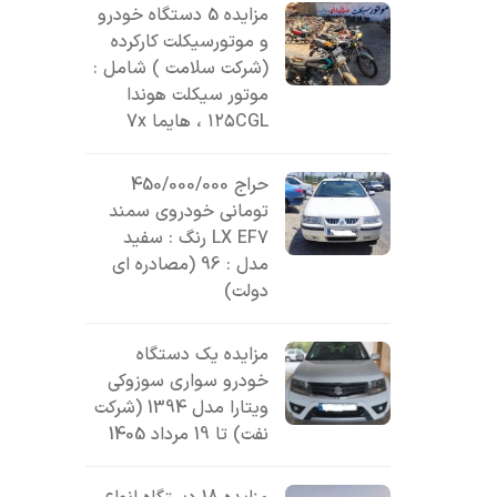
مزایده 5 دستگاه خودرو
و موتورسیکلت کارکرده
(شرکت سلامت ) شامل :
موتور سیکلت هوندا
۱۲۵CGL ، هایما 7x
حراج 450/000/000
تومانی خودروی سمند
LX EF7 رنگ : سفید
مدل : 96 (مصادره ای
دولت)
مزایده یک دستگاه
خودرو سواری سوزوکی
ویتارا مدل 1394 (شرکت
نفت) تا 19 مرداد 1405