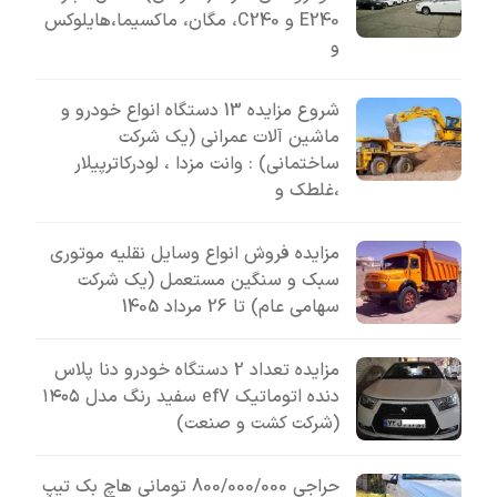
E240 و C240، مگان، ماکسیما،هایلوکس
و
شروع مزایده 13 دستگاه انواع خودرو و
ماشین آلات عمرانی (یک شرکت
ساختمانی) : وانت مزدا ، لودرکاترپیلار
،غلطک و
مزایده فروش انواع وسایل نقلیه موتوری
سبک و سنگین مستعمل (یک شرکت
سهامی عام) تا 26 مرداد 1405
مزایده تعداد 2 دستگاه خودرو دنا پلاس
دنده اتوماتیک ef7 سفید رنگ مدل ۱۴۰۵
(شرکت کشت و صنعت)
حراجی 800/000/000 تومانی ھاچ بک تیپ