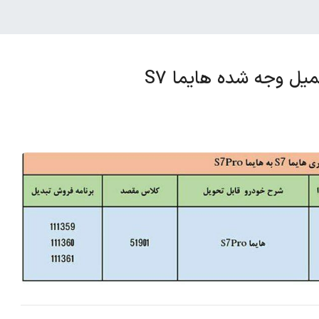
يل وجه شده هايما S7