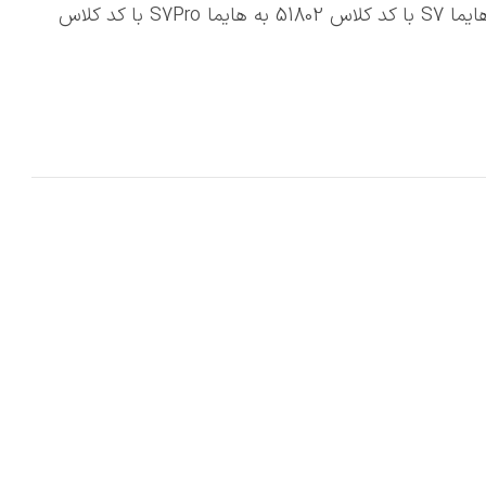
🔴تبديل تعهدات فروش فوقالعاده تكميل وجه شده هايما S7 با كد كلاس 51802 به هايما S7Pro با كد كلاس