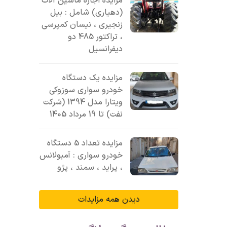
مزایده اجاره ماشین آلات
(دهیاری) شامل : بیل
زنجیری ، نیسان کمپرسی
، تراکتور 485 دو
دیفرانسیل
مزایده یک دستگاه
خودرو سواری سوزوکی
ویتارا مدل 1394 (شرکت
نفت) تا 19 مرداد 1405
مزایده تعداد 5 دستگاه
خودرو سواری : آمبولانس
، پراید ، سمند ، پژو
دیدن همه مزایدات