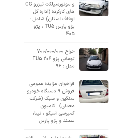
و موتورسیلکت تیزرو CG
های کارکرده (اداره کل
اوقاف استان) شامل :
پژو پارس TU5 ، پژو
405
حراج 700/000/000
تومانی پژو 206 TU5
مدل : 96
فراخوان مزایده عمومی
فروش 9 دستگاه خودرو
سنگین و سبک (شرکت
معدنی) : کامیون
کمپرسی آمیکو ، تیبا،
سمند و پژو پارس