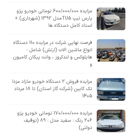
مزایده 600/000/000 تومانی خودرو پژو
پارس تیپ TU5مدل 1392 (شهرداری) +
اسناد کامل دستگاه ها
فرصت نهایی شرکت در مزایده 110 دستگاه
انواع ماشین الات (ارتش) شامل :
هایلوکس و لندکروز ، وانت پیکان کامیون
و
مزایده فروش 2 دستگاه خودرو مازاد مزدا
تک کابین (شرکت گاز استان) تا 18 مرداد
1405
مزایده 170/000/000 تومانی خودرو پژو
206 رنگ : سفید مدل : 89 (توقیف
دولتی)