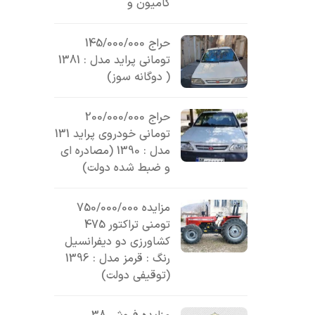
کامیون و
حراج 145/000/000
تومانی پراید مدل : 1381
( دوگانه سوز)
حراج 200/000/000
تومانی خودروی پراید 131
مدل : 1390 (مصادره ای
و ضبط شده دولت)
مزایده 750/000/000
تومنی تراکتور 475
کشاورزی دو دیفرانسیل
رنگ : قرمز مدل : 1396
(توقیفی دولت)