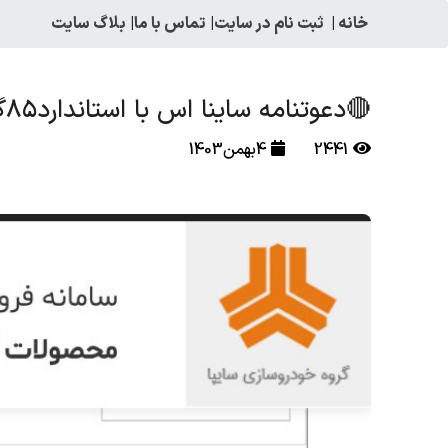
خانه
|
ثبت نام در سایت
|
تماس با ما
|
بلاگ سایت
🔴دعوتنامه ساینا اس با استاندارد۸۵گانه موعد تحویل بهمن ماه 1403
2441
4بهمن1403