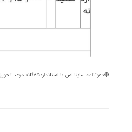
🔴دعوتنامه ساینا اس با استاندارد۸۵گانه موعد تحویل بهمن ماه 1403 ارسال گردید.