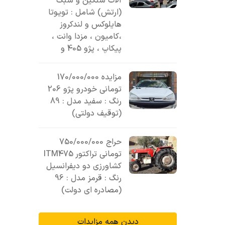
آلات سنگین و سبک
(ارتش) شامل : تویوتا
هایلوکس و لندکروز
،کامیون ، مزدا وانت ،
پیکاپ ، پژو 405 و
مزایده 170/000/000
تومانی خودرو پژو 206
رنگ : سفید مدل : 89
(توقیف دولتی)
حراج 750/000/000
تومانی تراکتور ITM475
کشاورزی دو دیفرانسیل
رنگ : قرمز مدل : 96
(مصادره ای دولت)
دیدن همه مزایدات