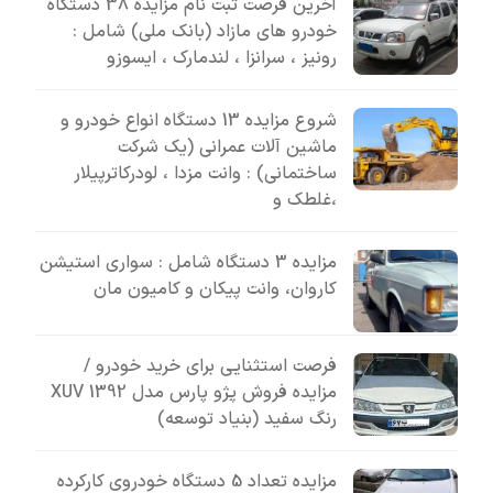
آخرین فرصت ثبت نام مزایده 38 دستگاه
خودرو های مازاد (بانک ملی) شامل :
رونیز ، سرانزا ، لندمارک ، ایسوزو
شروع مزایده 13 دستگاه انواع خودرو و
ماشین آلات عمرانی (یک شرکت
ساختمانی) : وانت مزدا ، لودرکاترپیلار
،غلطک و
مزایده 3 دستگاه شامل : سواری استیشن
کاروان، وانت پیکان و کامیون مان
فرصت استثنایی برای خرید خودرو /
مزایده فروش پژو پارس مدل 1392 XUV
رنگ سفید (بنیاد توسعه)
مزایده تعداد 5 دستگاه خودروی کارکرده