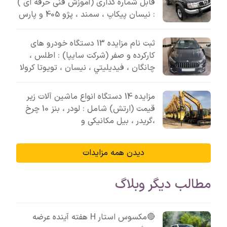
قابل شماره گذاری (آموزش فنی حرفه ای )
: نیسان پیکاپ ، سمند ، پژو 405 و پارس
ثبت نام مزایده 13 دستگاه خودرو های
کارکرده و صفر (شرکت سایپا) : اطلس ،
چانگان ، فيديليتي ، نیسان ، تویوتا کرولا
مزایده 14 دستگاه انواع ماشین آلات زیر
قیمت (ارتش) شامل : لودر ، بنز 10 چرخ
،گریدر ، بیل مکانیکی و
دیدن همه مزایدات
مطالب دیگر وبلاگ
🔴مکسوس استار H هفته آینده عرضه