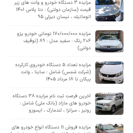
مزایده 3 دستگاه خودرو و وانت های زیر
قیمت (سازمان دولتی) : دنا پلاس 1401
اتوماتيك ، نیسان دیزلی 95
مزایده 170/000/000 تومانی خودرو پژو
206 رنگ : سفید مدل : 89 (توقیف
دولتی)
مزایده تعداد 5 دستگاه خودروی کارکرده
(شرکت شمس) شامل : ساینا ، وانت
پیکان تا 18 مرداد 1405
آخرین فرصت ثبت نام مزایده 38 دستگاه
خودرو های مازاد (بانک ملی) شامل :
رونیز ، سرانزا ، لندمارک ، ایسوزو
مزایده فروش 11 دستگاه انواع خودرو های