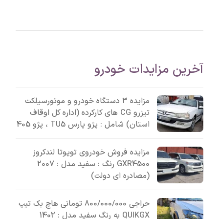
آخرین مزایدات خودرو
مزایده 3 دستگاه خودرو و موتورسیلکت
تیزرو CG های کارکرده (اداره کل اوقاف
استان) شامل : پژو پارس TU5 ، پژو 405
مزایده فروش خودروی تویوتا لندکروز
GXR4500 رنگ : سفید مدل : 2007
(مصادره ای دولت)
حراجی 800/000/000 تومانی ھاچ بک تیپ
QUIKGX به رنگ سفید مدل : 1402