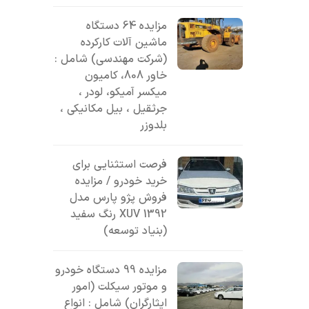
مزایده 64 دستگاه
ماشین آلات کارکرده
(شرکت مهندسی) شامل :
خاور 808، کامیون
میکسر آمیکو، لودر ،
جرثقیل ، بیل مکانیکی ،
بلدوزر
فرصت استثنایی برای
خرید خودرو / مزایده
فروش پژو پارس مدل
1392 XUV رنگ سفید
(بنیاد توسعه)
مزایده 99 دستگاه خودرو
و موتور سیکلت (امور
ایثارگران) شامل : انواع