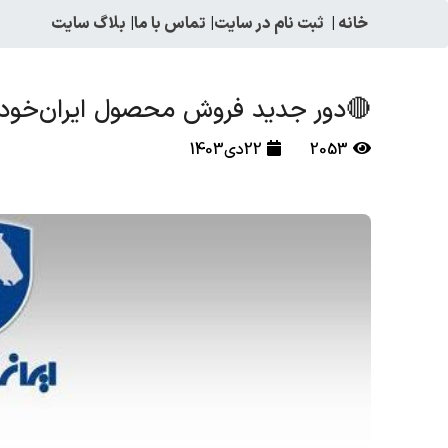
خانه
|
ثبت نام در سایت
|
تماس با ما
|
بلاگ سایت
🔴دور جدید فروش محصول ایران‌خودرو از پژو 207 تا دنا پلاس 
2053
22دی1403