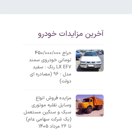
آخرین مزایدات خودرو
حراج 450/000/000
تومانی خودروی سمند
LX EF7 رنگ : سفید
مدل : 96 (مصادره ای
دولت)
مزایده فروش انواع
وسایل نقلیه موتوری
سبک و سنگین مستعمل
(یک شرکت سهامی عام)
تا 26 مرداد 1405