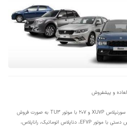
عاده و پیشفروش
در طرح ثبت درخواست خرید ایرانخودرو، دو محصول سورنپلاس XU7P و ۲۰۷ با موتور TU3 به صورت فروش
فوقالعاده با موعد تحویل ۹۰ روزه و خودروهای دناپلاس دستی با موتور EF7P، دناپلاس اتوماتیک، راناپلاس،