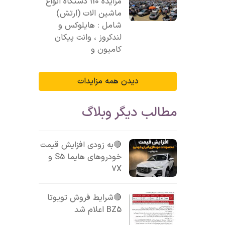
مزایده 110 دستگاه انواع
ماشین الات (ارتش)
شامل : هایلوکس و
لندکروز ، وانت پیکان
کامیون و
دیدن همه مزایدات
مطالب دیگر وبلاگ
🔴به زودی افزایش قیمت
خودروهای هایما S5 و
7X
🔴شرایط فروش تویوتا
BZ5 اعلام شد