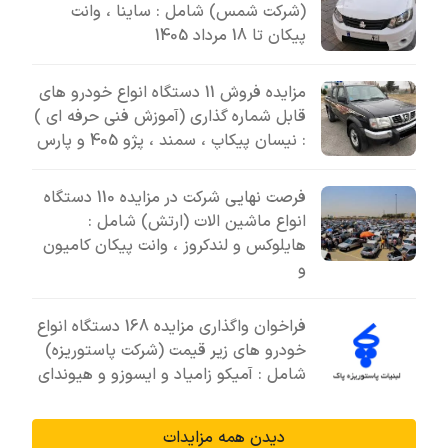
(شرکت شمس) شامل : ساینا ، وانت
پیکان تا 18 مرداد 1405
مزایده فروش 11 دستگاه انواع خودرو های
قابل شماره گذاری (آموزش فنی حرفه ای )
: نیسان پیکاپ ، سمند ، پژو 405 و پارس
فرصت نهایی شرکت در مزایده 110 دستگاه
انواع ماشین الات (ارتش) شامل :
هایلوکس و لندکروز ، وانت پیکان کامیون
و
فراخوان واگذاری مزایده 168 دستگاه انواع
خودرو های زیر قیمت (شرکت پاستوریزه)
شامل : آمیکو زامیاد و ایسوزو و هیوندای
دیدن همه مزایدات