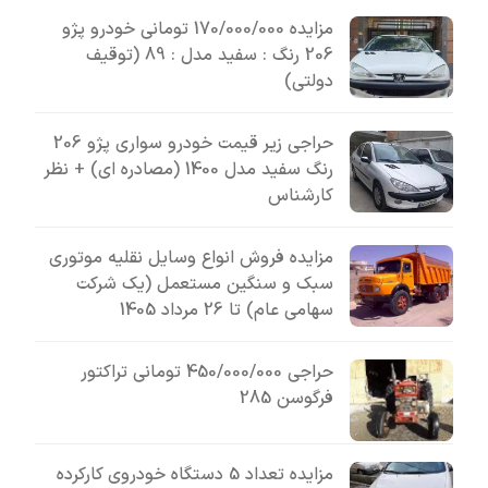
مزایده 170/000/000 تومانی خودرو پژو
206 رنگ : سفید مدل : 89 (توقیف
دولتی)
حراجی زیر قیمت خودرو سواری پژو 206
رنگ سفید مدل 1400 (مصادره ای) + نظر
کارشناس
مزایده فروش انواع وسایل نقلیه موتوری
سبک و سنگین مستعمل (یک شرکت
سهامی عام) تا 26 مرداد 1405
حراجی 450/000/000 تومانی تراکتور
فرگوسن 285
مزایده تعداد 5 دستگاه خودروی کارکرده