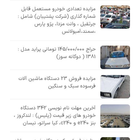
مزایده تعدادی خودرو مستعمل قابل
شماره گذاری (شرکت پشتیبان) شامل :
جرثقیل ، وانت مزدا، پژو پارس
،سمند،آمبولانس
حراج 145/000/000 تومانی پراید مدل :
1381 ( دوگانه سوز)
مزایده فروش 23 دستگاه ماشین آلات
فرسوده سبک و سنگین
آخرین مهلت نام نویسی 342 دستگاه
خودرو های زیر قیمت (پلیس) : لندکروز ،
بنز e240 و c240، کیا سراتو، نیسان