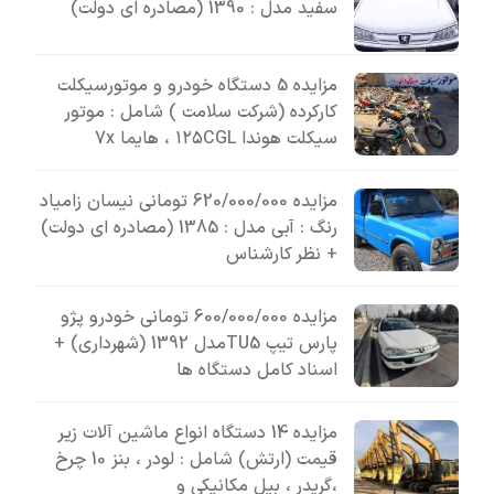
سفید مدل : 1390 (مصادره ای دولت)
مزایده 5 دستگاه خودرو و موتورسیکلت
کارکرده (شرکت سلامت ) شامل : موتور
سیکلت هوندا ۱۲۵CGL ، هایما 7x
مزایده 620/000/000 تومانی نیسان زامیاد
رنگ : آبی مدل : 1385 (مصادره ای دولت)
+ نظر کارشناس
مزایده 600/000/000 تومانی خودرو پژو
پارس تیپ TU5مدل 1392 (شهرداری) +
اسناد کامل دستگاه ها
مزایده 14 دستگاه انواع ماشین آلات زیر
قیمت (ارتش) شامل : لودر ، بنز 10 چرخ
،گریدر ، بیل مکانیکی و