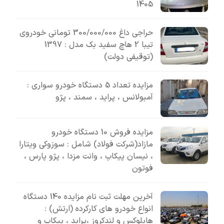
1405
حراجی داغ 300/000/000 تومانی خودروی
تیبا 2 هاچ سفید بک مدل : 1397
(توقیفی دولت)
مزایده تعداد 5 دستگاه خودرو سواری :
آمبولانس ، پراید ، سمند ، پژو
مزایده فروش 10 دستگاه خودرو
مازاد(شرکت فولاد) شامل : سوزوکی ویتارا
، نیسان پیکاپ ، وانت مزدا ، پژو پارس ،
فوتون
آخرین مهلت ثبت نام مزایده 140 دستگاه
انواع خودرو های کارکرده (ارتش) :
هایلوکس و لندکروز ،پراید ، پیکاپ و