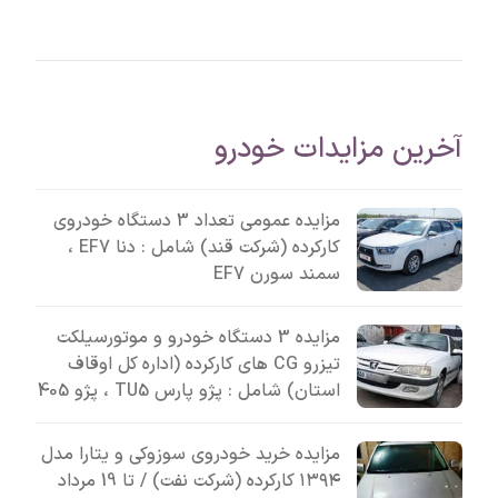
آخرین مزایدات خودرو
مزایده عمومی تعداد 3 دستگاه خودروی
کارکرده (شرکت قند) شامل : دنا EF7 ،
سمند سورن EF7
مزایده 3 دستگاه خودرو و موتورسیلکت
تیزرو CG های کارکرده (اداره کل اوقاف
استان) شامل : پژو پارس TU5 ، پژو 405
مزایده خرید خودروی سوزوکی و یتارا مدل
۱۳۹۴ کارکرده (شرکت نفت) / تا 19 مرداد