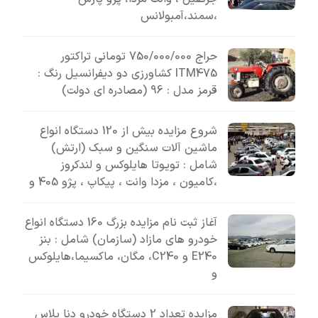
،سمند،آمبولانس
حراج 750/000/000 تومانی تراکتور
ITM475 کشاورزی دو دیفرانسیل رنگ :
قرمز مدل : 96 (مصادره ای دولت)
شروع مزایده بیش از 120 دستگاه انواع
ماشین آلات سنگین و سبک (ارتش)
شامل : تویوتا هایلوکس و لندکروز
،کامیون ، مزدا وانت ، پیکاپ ، پژو 405 و
آغاز ثبت نام مزایده بزرگ 160 دستگاه انواع
خودرو های مازاد (سازمان) شامل : بنز
E240 و C240، مگان، ماکسیما،هایلوکس
و
مزایده تعداد 2 دستگاه خودرو دنا پلاس