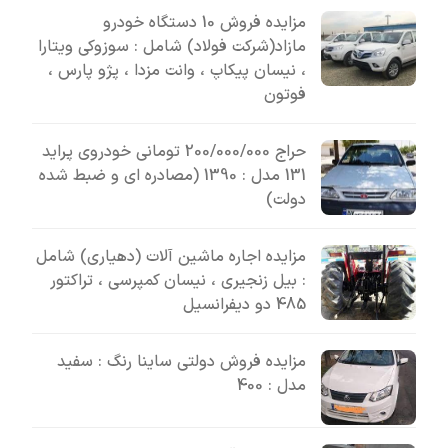
مزایده فروش 10 دستگاه خودرو
مازاد(شرکت فولاد) شامل : سوزوکی ویتارا
، نیسان پیکاپ ، وانت مزدا ، پژو پارس ،
فوتون
حراج 200/000/000 تومانی خودروی پراید
131 مدل : 1390 (مصادره ای و ضبط شده
دولت)
مزایده اجاره ماشین آلات (دهیاری) شامل
: بیل زنجیری ، نیسان کمپرسی ، تراکتور
485 دو دیفرانسیل
مزایده فروش دولتی ساینا رنگ : سفید
مدل : 400