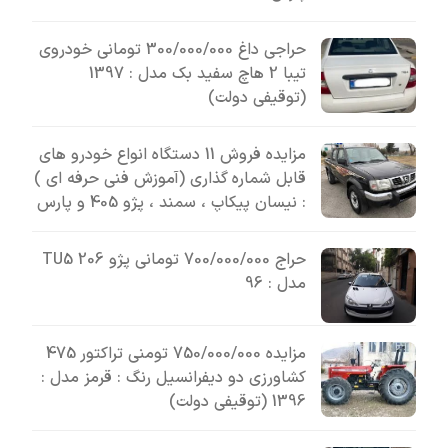
حراجی داغ 300/000/000 تومانی خودروی
تیبا 2 هاچ سفید بک مدل : 1397
(توقیفی دولت)
مزایده فروش 11 دستگاه انواع خودرو های
قابل شماره گذاری (آموزش فنی حرفه ای )
: نیسان پیکاپ ، سمند ، پژو 405 و پارس
حراج 700/000/000 تومانی پژو 206 TU5
مدل : 96
مزایده 750/000/000 تومنی تراکتور 475
کشاورزی دو دیفرانسیل رنگ : قرمز مدل :
1396 (توقیفی دولت)