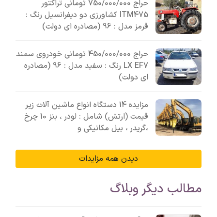
حراج 750/000/000 تومانی تراکتور
ITM475 کشاورزی دو دیفرانسیل رنگ :
قرمز مدل : 96 (مصادره ای دولت)
حراج 450/000/000 تومانی خودروی سمند
LX EF7 رنگ : سفید مدل : 96 (مصادره
ای دولت)
مزایده 14 دستگاه انواع ماشین آلات زیر
قیمت (ارتش) شامل : لودر ، بنز 10 چرخ
،گریدر ، بیل مکانیکی و
دیدن همه مزایدات
مطالب دیگر وبلاگ