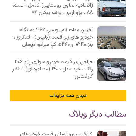
(اتحادیه تعاون روستایی) شامل : سمند
88 ، پژو آردی ، وانت پیکان 86
آخرین مهلت نام نویسی 342 دستگاه
خودرو های زیر قیمت (پلیس) : لندکروز ،
بنز e240 و c240، کیا سراتو، نیسان
حراجی زیر قیمت خودرو سواری پژو 206
رنگ سفید مدل 1400 (مصادره ای) + نظر
کارشناس
دیدن همه مزایدات
مطالب دیگر وبلاگ
📌آخرین بروزرسانی قیمت خودروهای