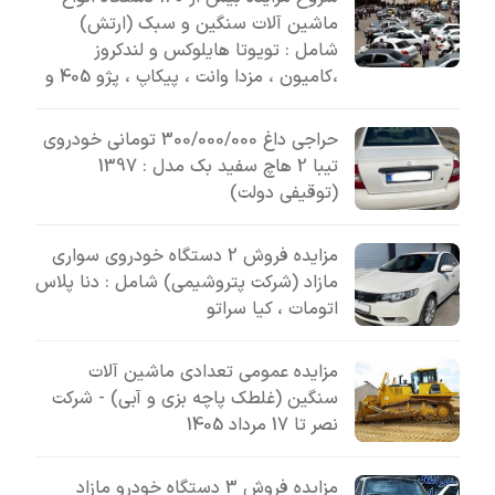
ماشین آلات سنگین و سبک (ارتش)
شامل : تویوتا هایلوکس و لندکروز
،کامیون ، مزدا وانت ، پیکاپ ، پژو 405 و
حراجی داغ 300/000/000 تومانی خودروی
تیبا 2 هاچ سفید بک مدل : 1397
(توقیفی دولت)
مزایده فروش 2 دستگاه خودروی سواری
مازاد (شرکت پتروشیمی) شامل : دنا پلاس
اتومات ، کیا سراتو
مزایده عمومی تعدادی ماشین آلات
سنگین (غلطک پاچه بزی و آبی) - شرکت
نصر تا 17 مرداد 1405
مزایده فروش 3 دستگاه خودرو مازاد