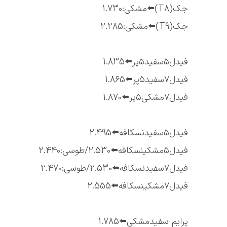
جک(T8)⬅️مشکی:1.730
جک(T9)⬅️مشکی:2.285
فیدل۵سفید۵پر⬅️1.835
فیدل۷سفید۵پر⬅️1.865
فیدل۷مشکی۵پر⬅️1.870
فیدل۵سفیدنسکافه⬅️2.495
فیدل۵مشکینسکافه⬅️2.530/طوسی:2.440
فیدل۷سفیدنسکافه⬅️2.530/طوسی:2.470
فیدل۷مشکینسکافه⬅️2.555
پرایم سفیدمشکی⬅️1.785