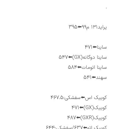
.
پراید۱۳۱ م۹۹⬅️395
ساینا⬅️471
ساینا دوگانه(GX)⬅️547
ساینا اتومات⬅️584
سهند⬅️541
کوییک اس⬅️سفشکی:467.5
کوییک(GX)⬅️471
کوییک(GXR)⬅️487
کوییک اتو⬅️637/سفشکی:644