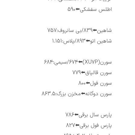
اطلس سفشکی⬅️590
شاهین⬅️839/بی سانروف:757
شاهین اتو⬅️893/پلاس:1.151
سورن(XU7P)⬅️674/سیمی:684
سورن قالپاق⬅️779
سورن فول⬅️800
سورن دوگانه⬅️مخزن بزرگ:863.5
پارس سال برقی⬅️786
پارس فول برقی⬅️827