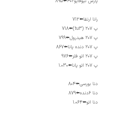
پارس تیوفایو۴۰۲⬅️895
رانا ارتقا⬅️712
پ ۲۰۷ (tu3)⬅️718
پ ۲۰۷ هیدرول⬅️799
پ ۲۰۷ دنده پانا⬅️867
پ ۲۰۷ اتو فلز⬅️976
پ ۲۰۷ اتو پانا⬅️1.030
دنا بورسی⬅️804
دنا ۶دنده⬅️879
دنا اتو⬅️1.064