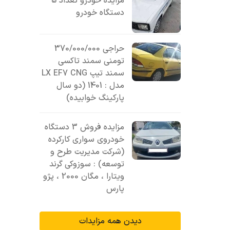
مزایده خودرو تعداد 5
دستگاه خودرو
حراجی 370/000/000
تومنی سمند تاکسی
سمند تیپ LX EF7 CNG
مدل : 1401 (دو سال
پارکینگ خوابیده)
مزایده فروش 3 دستگاه
خودروی سواری کارکرده
(شرکت مدیریت طرح و
توسعه) : سوزوکی گرند
ویتارا ، مگان 2000 ، پژو
پارس
دیدن همه مزایدات