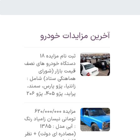
آخرین مزایدات خودرو
ثبت نام مزایده 18
دستگاه خودرو های نصف
قیمت بازار (شورای
هماهنگی ستاد) شامل :
زانتیا، پژو پارس، سمند،
پراید، پژو 405، پژو 206
مزایده 620/000/000
تومانی نیسان زامیاد رنگ
: آبی مدل : 1385
(مصادره ای دولت) + نظر