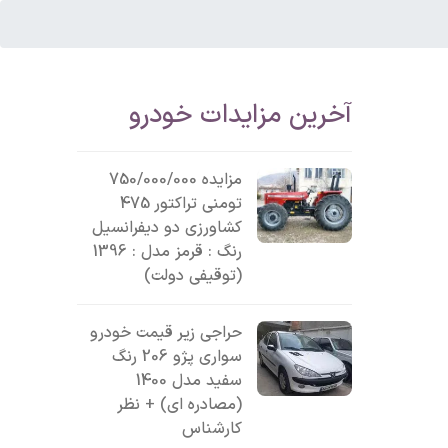
آخرین مزایدات خودرو
مزایده 750/000/000
تومنی تراکتور 475
کشاورزی دو دیفرانسیل
رنگ : قرمز مدل : 1396
(توقیفی دولت)
حراجی زیر قیمت خودرو
سواری پژو 206 رنگ
سفید مدل 1400
(مصادره ای) + نظر
کارشناس