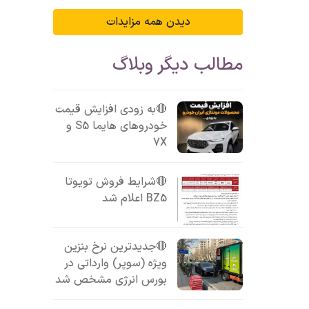
دیدن همه مزایدات
مطالب دیگر وبلاگ
🔴به زودی افزایش قیمت
خودروهای هایما S5 و
7X
🔴شرایط فروش تویوتا
BZ5 اعلام شد
🔴جدیدترین نرخ بنزین
ویژه (سوپر) وارداتی در
بورس انرژی مشخص شد