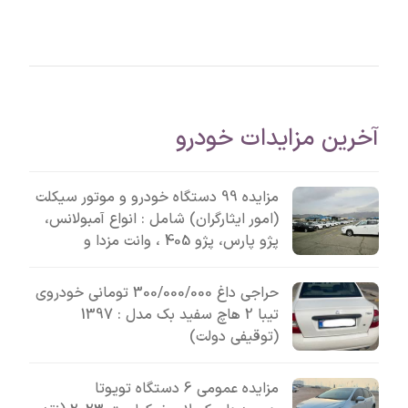
آخرین مزایدات خودرو
مزایده 99 دستگاه خودرو و موتور سیکلت
(امور ایثارگران) شامل : انواع آمبولانس،
پژو پارس، پژو 405 ، وانت مزدا و
حراجی داغ 300/000/000 تومانی خودروی
تیبا 2 هاچ سفید بک مدل : 1397
(توقیفی دولت)
مزایده عمومی 6 دستگاه تویوتا