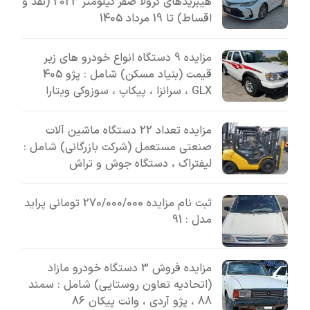
هیبریدهای کرولا صفر کیلومتر 2023 (نقد و
اقساط) تا 19 مرداد 1405
مزایده 9 دستگاه انواع خودرو های زیر
قیمت (بنیاد مسکن) شامل : پژو 405
GLX ، سرانزا ، پیکاپ ، سوزوکی ویتارا
مزایده تعداد 22 دستگاه ماشین آلات
صنعتی مستعمل (شرکت بازرگانی) شامل :
لیفتراک ، دستگاه جوش و تراش
ثبت نام مزایده 270/000/000 تومانی پراید
مدل : 91
مزایده فروش 3 دستگاه خودرو مازاد
(اتحادیه تعاون روستایی) شامل : سمند
88 ، پژو آردی ، وانت پیکان 86