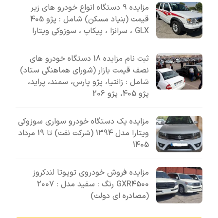
مزایده 9 دستگاه انواع خودرو های زیر
قیمت (بنیاد مسکن) شامل : پژو 405
GLX ، سرانزا ، پیکاپ ، سوزوکی ویتارا
ثبت نام مزایده 18 دستگاه خودرو های
نصف قیمت بازار (شورای هماهنگی ستاد)
شامل : زانتیا، پژو پارس، سمند، پراید،
پژو 405، پژو 206
مزایده یک دستگاه خودرو سواری سوزوکی
ویتارا مدل 1394 (شرکت نفت) تا 19 مرداد
1405
مزایده فروش خودروی تویوتا لندکروز
GXR4500 رنگ : سفید مدل : 2007
(مصادره ای دولت)