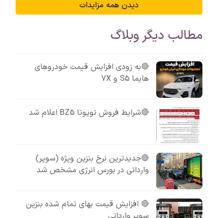
دیدن همه مزایدات
مطالب دیگر وبلاگ
🔴به زودی افزایش قیمت خودروهای
هایما S5 و 7X
🔴شرایط فروش تویوتا BZ5 اعلام شد
🔴جدیدترین نرخ بنزین ویژه (سوپر)
وارداتی در بورس انرژی مشخص شد
🔴 افزایش قیمت بهای تمام شده بنزین
سوپر وارداتی