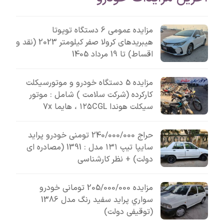
مزایده عمومی 6 دستگاه تویوتا
هیبریدهای کرولا صفر کیلومتر 2023 (نقد و
اقساط) تا 19 مرداد 1405
مزایده 5 دستگاه خودرو و موتورسیکلت
کارکرده (شرکت سلامت ) شامل : موتور
سیکلت هوندا ۱۲۵CGL ، هایما 7x
حراج 240/000/000 تومنی خودرو پراید
سایپا تیپ ۱۳۱ مدل : 1391 (مصادره ای
دولت) + نظر کارشناسی
مزایده 205/000/000 تومانی خودرو
سواري پرايد سفيد رنگ مدل 1386
(توقیفی دولت)