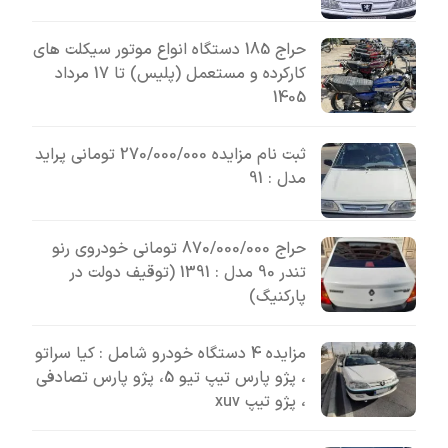
حراج 185 دستگاه انواع موتور سیکلت های
کارکرده و مستعمل (پلیس) تا 17 مرداد
1405
ثبت نام مزایده 270/000/000 تومانی پراید
مدل : 91
حراج 870/000/000 تومانی خودروی رنو
تندر 90 مدل : 1391 (توقیف دولت در
پارکنیگ)
مزایده 4 دستگاه خودرو شامل : کیا سراتو
، پژو پارس تیپ تیو 5، پژو پارس تصادفی
، پژو تیپ xuv