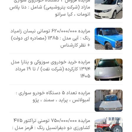
مزایده فروش 2 دستگاه خودروی سواری
مازاد (شرکت پتروشیمی) شامل : دنا پلاس
اتومات ، کیا سراتو
مزایده 620/000/000 تومانی نیسان زامیاد
رنگ : آبی مدل : 1385 (مصادره ای دولت)
+ نظر کارشناس
مزایده خرید خودروی سوزوکی و یتارا مدل
۱۳۹۴ کارکرده (شرکت نفت) / تا 19 مرداد
1405
مزایده تعداد 5 دستگاه خودرو سواری :
آمبولانس ، پراید ، سمند ، پژو
مزایده 750/000/000 تومنی تراکتور 475
کشاورزی دو دیفرانسیل رنگ : قرمز مدل :