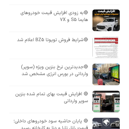
🔴به زودی افزایش قیمت خودروهای
هایما S5 و 7X
🔴شرایط فروش تویوتا BZ5 اعلام شد
🔴جدیدترین نرخ بنزین ویژه (سوپر)
وارداتی در بورس انرژی مشخص شد
🔴 افزایش قیمت بهای تمام شده بنزین
سوپر وارداتی
🔴 پایان حاشیه سود خودروهای داخلی؛
قیمت رانا، تارا و دنا به کارخانه رسید