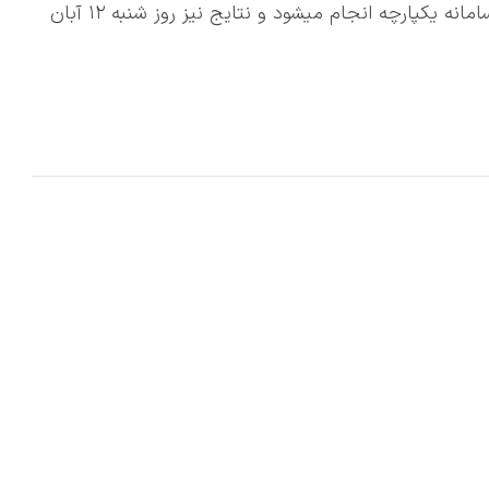
🔹امروز قرعه کشی طرح عرضه خودروهای وارداتی در سامانه یکپارچه انجام میشود و نتایج نیز روز شنبه ۱۲ آبان