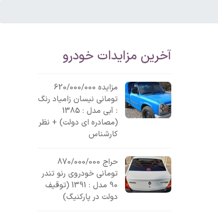
آخرین مزایدات خودرو
مزایده 620/000/000
تومانی نیسان زامیاد رنگ
: آبی مدل : 1385
(مصادره ای دولت) + نظر
کارشناس
حراج 870/000/000
تومانی خودروی رنو تندر
90 مدل : 1391 (توقیف
دولت در پارکنیگ)