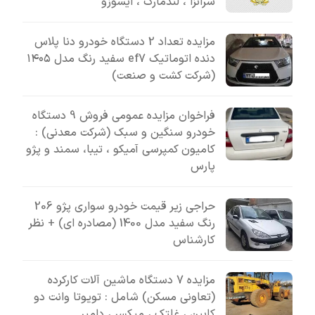
سرانزا ، لندمارک ، ایسوزو
مزایده تعداد 2 دستگاه خودرو دنا پلاس
دنده اتوماتیک ef7 سفید رنگ مدل ۱۴۰۵
(شرکت کشت و صنعت)
فراخوان مزایده عمومی فروش 9 دستگاه
خودرو سنگین و سبک (شرکت معدنی) :
کامیون کمپرسی آمیکو ، تیبا، سمند و پژو
پارس
حراجی زیر قیمت خودرو سواری پژو 206
رنگ سفید مدل 1400 (مصادره ای) + نظر
کارشناس
مزایده 7 دستگاه ماشین آلات کارکرده
(تعاونی مسکن) شامل : تویوتا وانت دو
کابین ، غلتک ، میکسر ، دامپر