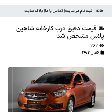
خانه
|
ثبت نام در سایت
|
تماس با ما
|
بلاگ سایت
🚘 قیمت دقیق درب کارخانه شاهین
پلاس مشخص شد
363
6آبان1403