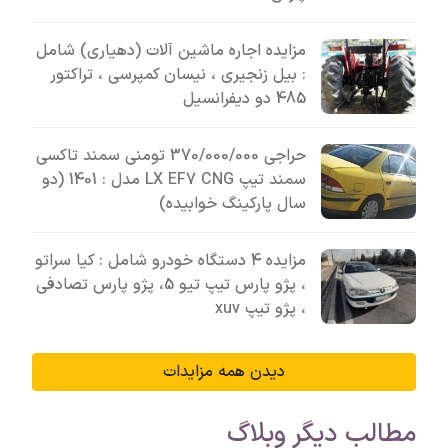
مزایده اجاره ماشین آلات (دهیاری) شامل
: بیل زنجیری ، نیسان کمپرسی ، تراکتور
485 دو دیفرانسیل
حراجی 370/000/000 تومنی سمند تاکسی
سمند تیپ LX EF7 CNG مدل : 1401 (دو
سال پارکینگ خوابیده)
مزایده 4 دستگاه خودرو شامل : کیا سراتو
، پژو پارس تیپ تیو 5، پژو پارس تصادفی
، پژو تیپ xuv
دیدن همه مزایدات
مطالب دیگر وبلاگ