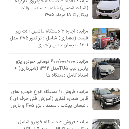
مزایده تعداد 5 دستگاه خودروی کارکرده
(شرکت شمس) شامل : ساینا ، وانت
پیکان تا 18 مرداد 1405
مزایده اجاره 3 دستگاه ماشین آلات زیر
قیمت (دهیاری) شامل : تراکتور 485 مدل
1401 ، نیسان ، بیل زنجیری
مزایده 600/000/000 تومانی خودرو پژو
پارس تیپ TU5مدل 1392 (شهرداری) +
اسناد کامل دستگاه ها
مزایده فروش 11 دستگاه انواع خودرو های
قابل شماره گذاری (آموزش فنی حرفه ای )
: نیسان پیکاپ ، سمند ، پژو 405 و پارس
مزایده فروش 6 دستگاه خودرو شامل :
پیکان ، پژو GLXI ، سمند LX ، اتاق