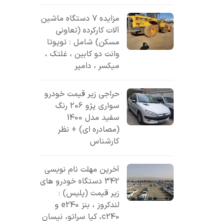
مزایده 7 دستگاه ماشین
آلات کارکرده (تعاونی
مسکن) شامل : تویوتا
وانت دو کابین ، غلتک ،
میکسر ، دامپر
حراجی زیر قیمت خودرو
سواری پژو 206 رنگ
سفید مدل 1400
(مصادره ای) + نظر
کارشناس
آخرین مهلت نام نویسی
342 دستگاه خودرو های
زیر قیمت (پلیس) :
لندکروز ، بنز e240 و
c240، کیا سراتو، نیسان