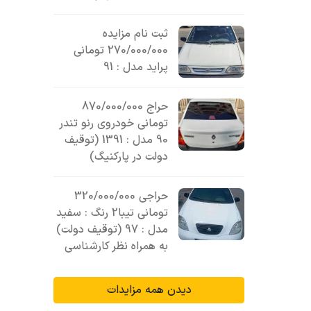
ثبت نام مزایده
270/000/000 تومانی
پراید مدل : 91
حراج 870/000/000
تومانی خودروی رنو تندر
90 مدل : 1391 (توقیف
دولت در پارکنیگ)
حراجی 320/000/000
تومانی تیبا2 رنگ : سفید
مدل : 97 (توقیف دولت)
به همراه نظر کارشناسی
دیدن همه مزایدات