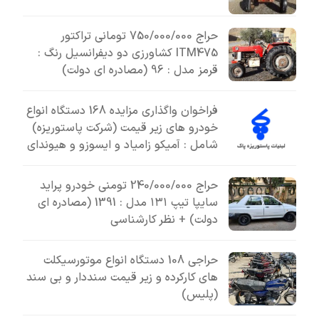
حراج 750/000/000 تومانی تراکتور
ITM475 کشاورزی دو دیفرانسیل رنگ :
قرمز مدل : 96 (مصادره ای دولت)
فراخوان واگذاری مزایده 168 دستگاه انواع
خودرو های زیر قیمت (شرکت پاستوریزه)
شامل : آمیکو زامیاد و ایسوزو و هیوندای
حراج 240/000/000 تومنی خودرو پراید
سایپا تیپ ۱۳۱ مدل : 1391 (مصادره ای
دولت) + نظر کارشناسی
حراجی 108 دستگاه انواع موتورسیکلت
های کارکرده و زیر قیمت سنددار و بی سند
(پلیس)