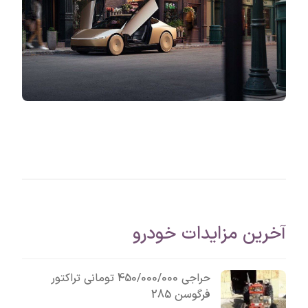
آخرین مزایدات خودرو
حراجی 450/000/000 تومانی تراکتور
فرگوسن 285